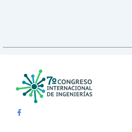
F
a
c