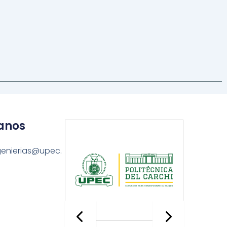
anos
genierias@upec.