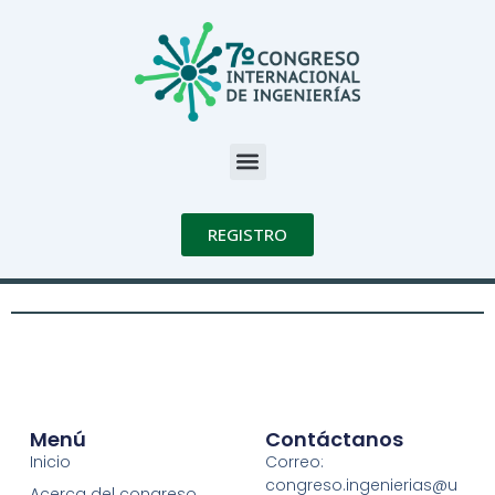
Ir
al
contenido
Menu
REGISTRO
Menú
Contáctanos
Inicio
Correo:
congreso.ingenierias@u
Acerca del congreso